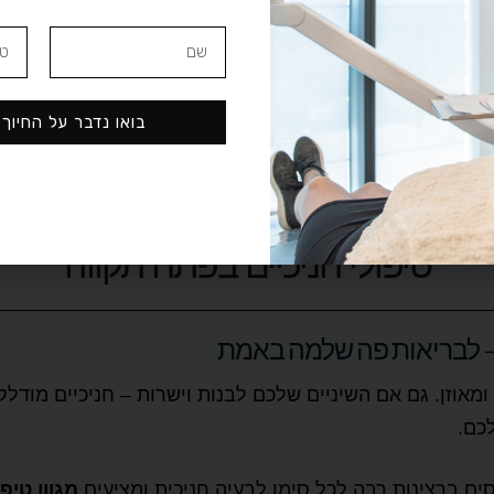
2
1
בואו נדבר על החיוך
טיפולי חניכיים בפתח תקווה
 – לבריאות פה שלמה באמת
ומאוזן. גם אם השיניים שלכם לבנות וישרות – חניכיים מודלק
כם.
ם ברצינות רבה לכל סימן לבעיה חניכית ומציעים
מגוון טיפ