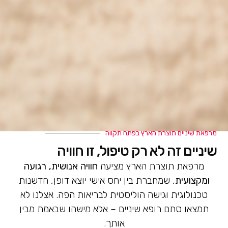
מרפאת שיניים תוצרת הארץ בפתח תקווה
שיניים זה לא רק טיפול, זו חוויה
מרפאת תוצרת הארץ מציעה
חוויה אנושית, רגועה
ומקצועית
, שמחברת בין יחס אישי יוצא דופן, חדשנות
טכנולוגית וגישה הוליסטית לבריאות הפה. אצלנו לא
תמצאו סתם רופא שיניים – אלא מישהו שבאמת מבין
אותך.